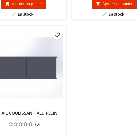
Ajouter au panier
Ajouter au panier




En stock
En stock
favorite_border
AIL COULISSANT ALU PLEIN
(0)