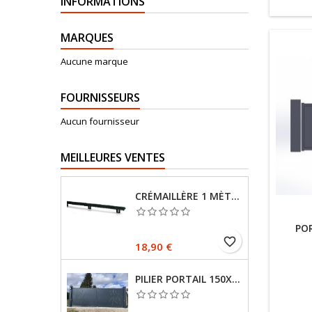
INFORMATIONS
MARQUES
Aucune marque
FOURNISSEURS
Aucun fournisseur
MEILLEURES VENTES
CRÉMAILLÈRE 1 MÈTRE
PO
favorite_border
Prix
18,90 €
PILIER PORTAIL 150X150 MM SUR PLATINES RAL 7016 FINE TEXTURE