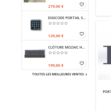
favorite_border
Prix
279,00 €
DIGICODE PORTAIL SANS FIL
favorite_border
Prix
129,00 €
CLÔTURE MOZAIC HAUTEUR 985 MM RAL 7016 FINE TEXTURE
favorite_border
Prix
199,00 €
TOUTES LES MEILLEURES VENTES

PORT