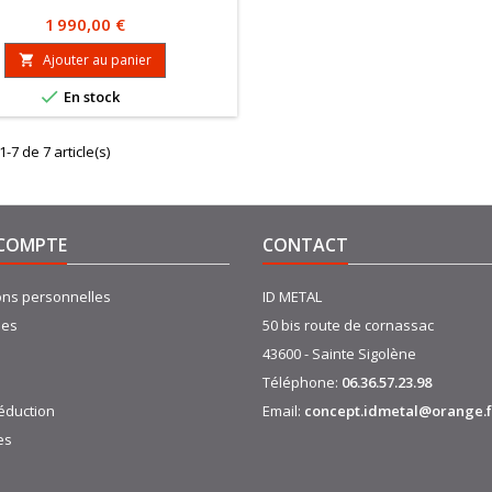
Prix
1 990,00 €
Ajouter au panier


En stock
1-7 de 7 article(s)
COMPTE
CONTACT
ons personnelles
ID METAL
es
50 bis route de cornassac
43600 - Sainte Sigolène
Téléphone:
06.36.57.23.98
éduction
Email:
concept.idmetal@orange.f
es