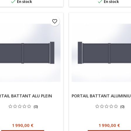


En stock
En stock
favorite_border
RTAIL BATTANT ALU PLEIN
PORTAIL BATTANT ALUMINIU
(0)
(0)
Prix
Prix
1 990,00 €
1 990,00 €