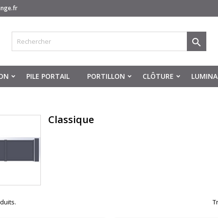
nge.fr

ON
PILE PORTAIL
PORTILLON
CLÔTURE
LUMINA
Classique
oduits.
Tr