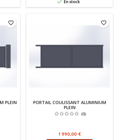

En stock
favorite_border
favorite_border
M PLEIN
PORTAIL COULISSANT ALUMINIUM
PLEIN
(0)
Prix
1 990,00 €