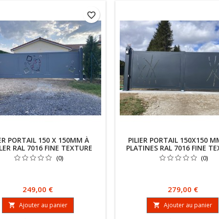
favorite_border
IER PORTAIL 150 X 150MM À
PILIER PORTAIL 150X150 M
LER RAL 7016 FINE TEXTURE
PLATINES RAL 7016 FINE T
(0)
(0)
Prix
Prix
249,00 €
279,00 €
Ajouter au panier
Ajouter au panier

