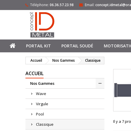
Téléphone:
06.36.57.23.98
Email:
concept.idmetal@ora
PORTAIL KIT
PORTAIL SOUDÉ
MOTORISATI
Accueil
Nos Gammes
Classique
ACCUEIL
Nos Gammes
Wave
Virgule
Pool
Il y a 7 pr
Classique